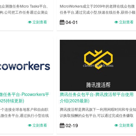
测微任务Micro Tasks平台,
MicroWorkers成立于2009年的老牌在线众包微
机构.公司把工作任务通过众测众
任务平台,通过完成小型,快速在线任务,获得小额
式给大众,将外包发挥到极致,参
报酬.详细介绍,MicroWorkers注册,微任务赚钱,
04-01
立刻查看
立刻查看
务,获得报酬……
提现流程……
务平台-Picoworkers平
腾讯任务众包平台-腾讯搜活帮平台使用
025持续更新)
介绍(2025最新)
rs是一个连接全球各地客户和自由职
腾讯搜活帮是腾讯旗下一利用闲暇时间和专业
,微任务平台,通过执行小型在线
识换取报酬的众包平台,可以通过完成任务赚取
.详细介绍,Picoworkers注
元宝,用元宝兑换现金报酬.详细介绍,腾讯搜活帮
02-19
立刻查看
立刻查看
钱,提现流程……
注册,众包任务赚钱,提现流程……