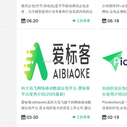
模兜众包(竹节,闲包包)是字节跳动测试众包业
介绍测评20+众包众
务，为大模型提供行业专家和行业优质内容的众
网站.众包众测
包服务平台，基于人工智能背景下衍生的众包平
包平台以外包形
06-20
06-18
立刻查看
台。平台任务多样，以标注和采集类任务为主，
与者完成各类任
脚本创作，视频创作，视频剪辑，创意服务，大
模型服务等，任务上手简单，薪酬可观，时间灵
活，将自己碎片化时间变现……
科大讯飞网络移动数据众包平台-爱标客
自由职业众包微任
平台使用介绍(2025最新)
台使用介绍(2
爱标客(aibiaoke)是科大讯飞旗下的网络移动数
Picoworke
据众包平台,亚太地区较大的语音上市公司,通过
业者的外包,众包
平台领取任务,完成任务获取积分,兑换奖励.详细
任务以获得小额付款
03-30
02-19
立刻查看
介绍,爱标客注册,众包任务赚钱,提现流程……
册,众包微任务赚