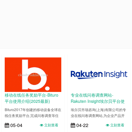
移动在线任务奖励平台-Bituro
专业在线问卷调查网站-
平台使用介绍(2025最新)
Rakuten Insight埃尔贝平台使
用介绍(2025最新)
Bituro2017年创建的移动设备全球在
埃尔贝市场咨询(上海)有限公司的专
线任务奖励平台‎,完成问卷调查等任
业在线问卷调查网站,为企业产品开
务获得积分可兑换各种奖励,提现最
发和政策制定提供意见,发表意见的
05-04
04-22
立刻查看
立刻查看
低1美元起.详细介绍,Bituro注册,手机
会员们可以获得奖励.详细介绍,埃尔