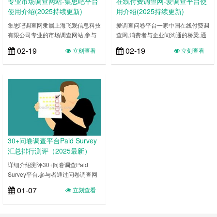
专业市场调查网站-集思吧平台
在线付费调查网-爱调查平台使
使用介绍(2025持续更新)
用介绍(2025持续更新)
集思吧调查网隶属上海飞观信息科技
爱调查问卷平台一家中国在线付费调
有限公司专业的市场调查网站,参与
查网,消费者与企业间沟通的桥梁,通
调查问卷,赢取金币,兑换现金,Q币,手
过填写调查问卷获得产品资讯,得到
02-19
02-19
立刻查看
立刻查看
机充值费,数码产品等奖励.详细介绍,
丰厚的奖励.详细介绍,爱调查网站注
集思吧调查网注册,做问卷赚钱,提现
册,做问卷赚钱,提现流程……
流程……
30+问卷调查平台Paid Survey
汇总排行测评（2025最新）
详细介绍测评30+问卷调查Paid
Survey平台.参与者通过问卷调查网
站平台,完成商业,学术,社会等调查问
01-07
立刻查看
卷,获得代币兑换现金,礼品卡,实物
等……