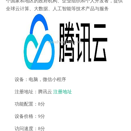
个国家和地区的政府机构、企业组织和个人开发者，提供
全球云计算、大数据、人工智能等技术产品与服务
设备：电脑，微信小程序
注册地址：腾讯云
注册地址
功能配置：8分
设备价格：9分
访问速度：8分