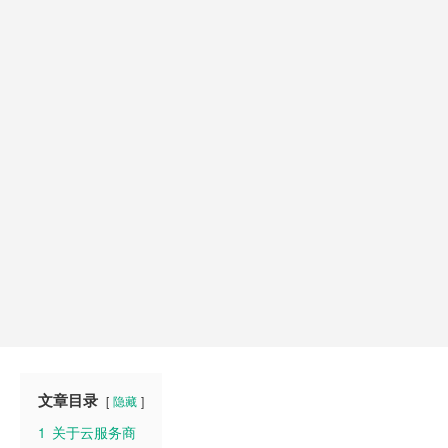
文章目录
隐藏
1
关于云服务商